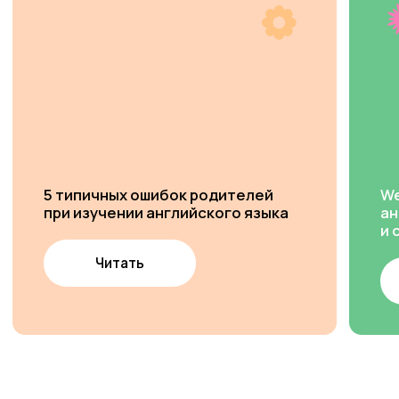
+7 (963) 670-55-55
info.nf@studiowelcome.ru