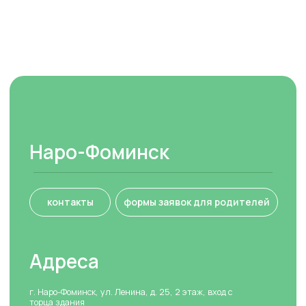
Наши центры
Присоединиться к Cети
О Welcome
Welcome
Преподаватели
Города
Отзывы
Вакансии
Контакты
Контакты
+7 (963) 670-55-55
Обучение
info.nf@studiowelcome.ru
Обучение школьников
Социальные сети
Обучение дошкольников
Британская школа
Вконтакте