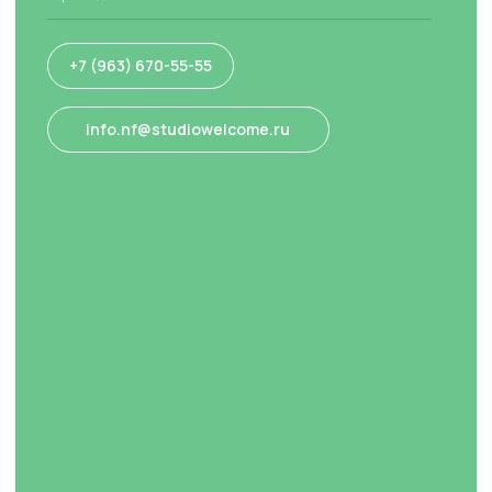
Летний клуб
Онлайн
Welcome Exams
Кембриджские экзамены
Тестирование знаний
Аудио в Яндекс.Алисе
Политика конфиденциальности
Договор оферта
© Все права защищены. Языковая студия Welcome. 2026
ИП Голубцова Софья Михайловна ИНН: 682905104127
Разработка сайта: Софина Мария