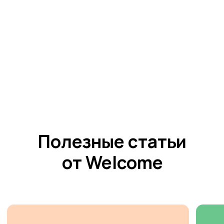
Читать
Читать
Читать
Читать
Наро-Фоминск
контакты
формы заявок для родителей
Адреса
г. Наро-Фоминск, ул. Ленина, д. 25, 2 этаж, вход с
торца здания